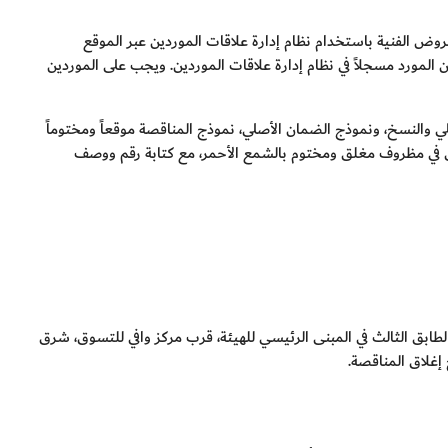
وض الفنية باستخدام نظام إدارة علاقات الموردين عبر الموقع
كون المورد مسجلاً في نظام إدارة علاقات الموردين. ويجب على الموردين
لي والنسخ، ونموذج الضمان الأصلي، نموذج المناقصة موقعاً ومختوماً
ائق في مظروف مغلق ومختوم بالشمع الأحمر، مع كتابة رقم ووصف
ليم المظروف إلى صندوق المناقصات في غرفة رقم 321/319 في الطابق الثالث في المبنى الرئيسي للهيئة، قرب مركز وافي للتسوق، شرق