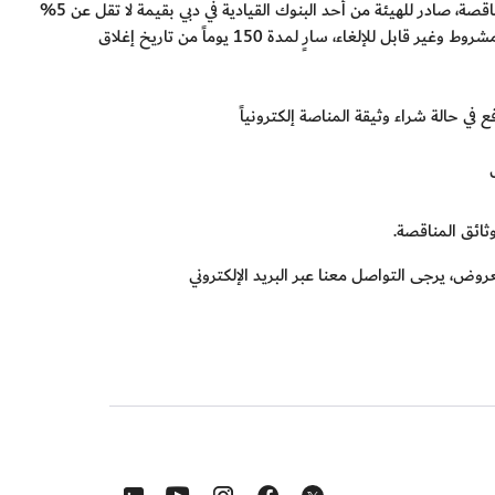
نموذج الضمان الأصلي للمناقصة بنفس الصيغة الواردة في وثيقة المناقصة، صادر للهيئة من أحد البنوك القيادية في دبي بقيمة لا تقل عن 5%
من القيمة الإجمالية لسعر العطاء، وذلك على شكل ضمان بنكي غير مشروط وغير قابل للإلغاء، سارٍ لمدة 150 يوماً من تاريخ إغلاق
ي حالة شراء وثيقة المناصة إلكترونياً
ثائق المناقصة.
روض، يرجى التواصل معنا عبر البريد الإلكتروني
s in a new window
Opens in a new window
Opens in a new window
Opens in a new window