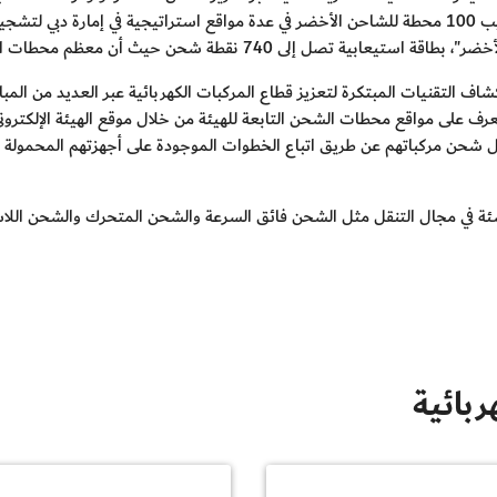
المنطقة. وفي العام 2015، قامت هيئة كهرباء ومياه دبي بتركيب 100 محطة للشاحن الأخضر في عدة مواقع ا
شاف التقنيات المبتكرة لتعزيز قطاع المركبات الكهربائية عبر العديد من الم
حن مركباتهم عن طريق اتباع الخطوات الموجودة على أجهزتهم المحمولة بم
ناشئة في مجال التنقل مثل الشحن فائق السرعة والشحن المتحرك والشحن الل
بائية