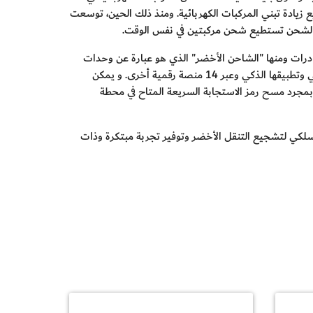
ستراتيجية في إمارة دبي لتشجيع زيادة تبني المركبات الكهربائية. ومنذ ذلك الحين، توسعت
بادرات ومنها "الشاحن الأخضر" الذي هو عبارة عن وحدات
ذكية متصلة من خلال نظام إدارة نقاط الشحن. كما يمكن التعرف على مواقع محطات الشحن التابعة للهيئة من خلال موقع الهيئة الإلكتروني وتطبيقها الذكي وعبر 14 منصة رقمية أخرى. و يمكن
جرد مسح رمز الاستجابة السريعة المتاح في محطة
اسلكي لتشجيع التنقل الأخضر وتوفير تجربة مبتكرة وذات