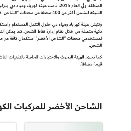
الشبكة لتشمل أكثر من 400 محطة من محطات "الشاحن الأخضر"، بطاقة استيعابية تصل إلى 740 نقطة شحن حيث أن معظم محطات الشحن تستطيع شحن مركبتين في نفس الوقت.
وتتبنى هيئة كهرباء ومياه دبي حلول التنقل المستدام واستك
لمستخدمي محطات "الشاحن الأخضر" استكمال كافة مراحل ش
الشحن.
كما تجري الهيئة البحوث والاختبارات الخاصة بالتقنيات ال
قيمة مضافة.
الشاحن الأخضر للمركبات الكهر