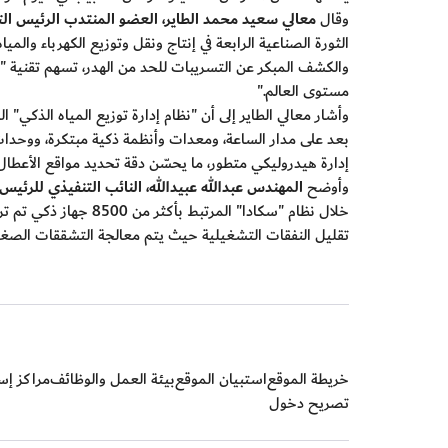
وقال
معالي سعيد محمد الطاير، العضو المنتدب الرئيس التنف
الثورة الصناعية الرابعة في إنتاج ونقل وتوزيع الكهرباء والمي
مستوى العالم
."
وأشار معالي الطاير إلى أن "نظام إدارة توزيع المياه الذكي"
بعد على مدار الساعة، ومعدات وأنظمة ذكية مبتكرة، ووحدات 
إدارة هيدروليكي متطور، ما يحسّن دقة تحديد مواقع الأعطال
وأوضح
المهندس عبدالله عبيدالله، النائب التنفيذي للرئيس 
تقليل النفقات التشغيلية حيث يتم معالجة التشققات الصغير
خريطة الموقع
استبيان الموقع
بيئة العمل والوظائف
مراكز إسع
تصريح دخول