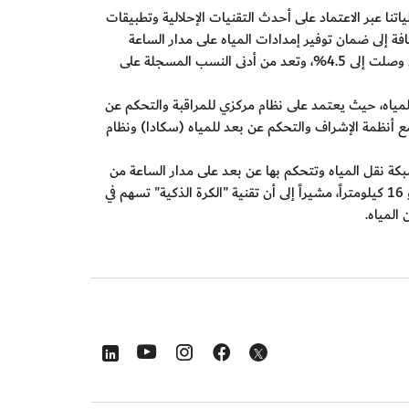
اتنا عبر الاعتماد على أحدث التقنيات الإحلالية وتطبيقات
إضافة إلى ضمان توفير إمدادات المياه على مدار الساعة
والكشف المبكر عن التسريبات للحد من الهدر، تسهم تقنية "الكرة الذكية" في تقليل نسبة الفاقد في شبكات نقل وتوزيع المياه في دبي والتي وصلت إلى 4.5%، وتعد من أدنى النسب المسجلة على
 المياه، حيث يعتمد على نظام مركزي للمراقبة والتحكم عن
ع أنظمة الإشراف والتحكم عن بعد للمياه (سكادا) ونظام
شبكة نقل المياه وتتحكم بها عن بعد على مدار الساعة من
خلال نظام "سكادا" المرتبط بأكثر من 8500 جهاز ذكي تم تركيبها على محطات الضخ والخزانات وشبكة أنابيب نقل المياه التي تمتد لنحو 16 كيلومتراً، مشيراً إلى أن تقنية "الكرة الذكية" تسهم في
المياه
.
s in a new window
Opens in a new window
Opens in a new window
Opens in a new window
Opens in a new window