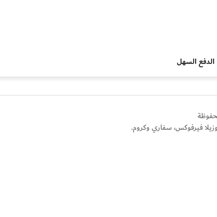
الدفع السهل
اد المتعاملين (الخدمة الذاتية)
خدمات مركز رعاية المتعاملين
وزيلا فيرفوكس، سفاري وكروم.