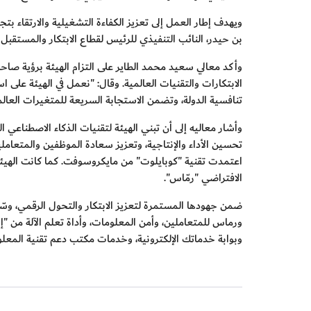
ويهدف إطار العمل إلى تعزيز الكفاءة التشغيلية والارتقاء ب
ﺑﻦ ﺣﯿﺪر، اﻟﻨﺎﺋﺐ اﻟﺘﻨﻔﯿﺬي ﻟﻠﺮﺋﯿﺲ ﻟﻘﻄﺎع اﻻﺑﺘﻜﺎر واﻟﻤﺴﺘﻘﺒﻞ وف
وأكد معالي سعيد محمد الطاير على التزام الهيئة برؤية صا
تنافسية الدولة، وتضمن الاستجابة السريعة للمتغيرات العالم
اعتمدت تقنية "كوبايلوت" من مايكروسوفت. كما كانت الهيئة 
الافتراضي "رمّاس
".
ضمن جهودها المستمرة لتعزيز الابتكار والتحول الرقمي، وس
ورماس للمتعاملين، وأمن المعلومات، وأداة تعلم الآلة من "إس.
وبوابة خدماتك الإلكترونية، وخدمات مكتب دعم تقنية المعل