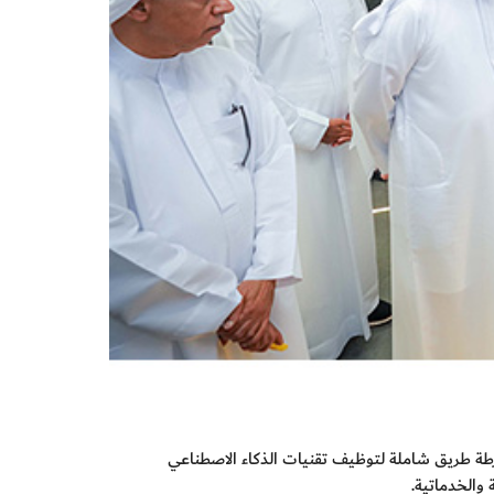
تدب الرئيس التنفيذي لهيئة كهرباء ومياه دبي، استقبلت الهيئة العام 2025 باستعراض خارطة طريق شاملة لتوظيف تقنيات الذكاء الاصطناعي
.