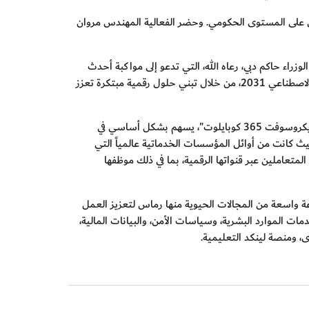
تقني على المستوى الحكومي. وحضر الفعالية اﻟﻤﮭﻨﺪس ﻣﺮوان
اء حاكم دبي، رعاه الله، التي تدعو إلى مواكبة أحدث
الابتكارات والتقنيات العالمية. وقال: "نعمل في الهيئة على استشراف المستقبل وصنعه، انسجاماً مع استراتيجية الإمارات الوطنية للذكاء الاصطناعي 2031، من خلال تبني حلول رقمية مبتكرة تعزز
وأشار معاليه إلى أن تبني الهيئة لتقنيات الذكاء الاصطناعي التوليدي، بما في ذلك منصة "مايكروسوفت باور بلاتفورم" والمساعد الذكي "مايكروسوفت 365 كوبايلوت"، يسهم بشكل أساسي في
اء والإنتاجية، وتعزيز سعادة الموظفين والمتعاملين على حد سواء. وانطلقت رحلة الهيئة مع الذكاء الاصطناعي في عام 2017، حيث كانت من أوائل المؤسسات الخدماتية عالمياً التي
تعاملين عبر قنواتها الرقمية، بما في ذلك موظفها
ة واسعة من المجالات الحيوية منها رماس لتعزيز العمل
دمات الموارد البشرية، وسياسات الأمن، والبيانات المالية،
، ومنصة لينكد التعليمية
.