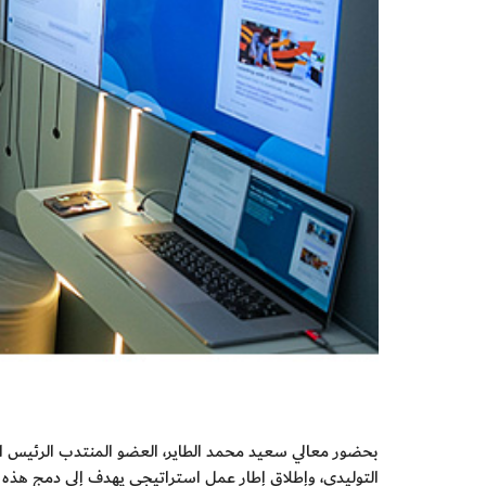
التوليدي، وإطلاق إطار عمل استراتيجي يهدف إلى دمج هذه التقنيات وأهمها "مايكروسوفت 365 كو