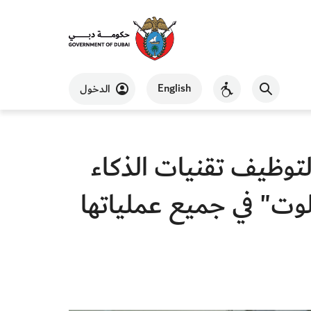
English
الدخول
توظيف تقنيات الذكاء
ليدي وأهمها "مايكروسوفت 365 كوبايلوت" في جميع عملياتها