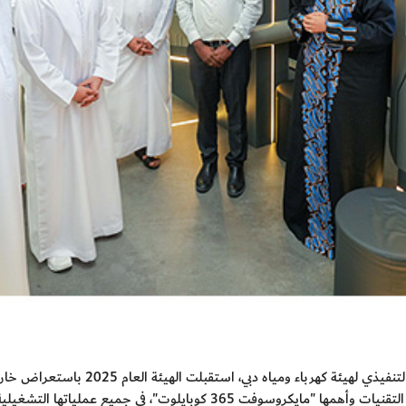
بحضور معالي سعيد محمد الطاير، العضو المن
بايلوت"، في جميع عملياتها التشغيلية والخدماتية